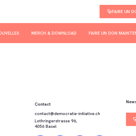
FAIRE UN 
OUVELLES
MERCH & DOWNLOAD
FAIRE UN DON MAINT
News
Contact
contact@democratie-initiative.ch
Lothringerstrasse 96,
4056 Basel