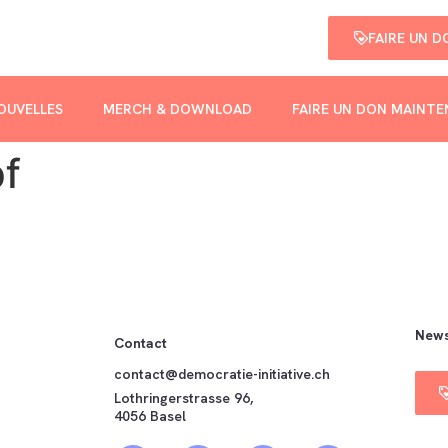
FAIRE UN 
OUVELLES
MERCH & DOWNLOAD
FAIRE UN DON MAINT
pf
News
Contact
contact@democratie-initiative.ch
Lothringerstrasse 96,
4056 Basel