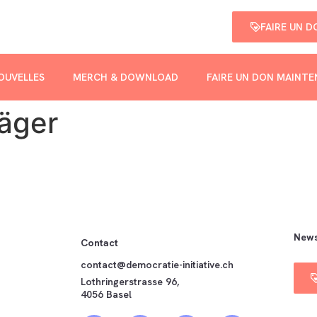
FAIRE UN 
OUVELLES
MERCH & DOWNLOAD
FAIRE UN DON MAINT
äger
News
Contact
contact@democratie-initiative.ch
Lothringerstrasse 96,
4056 Basel