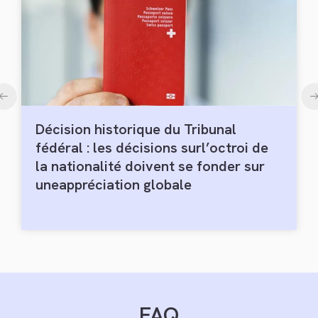
L’orgueil thurgovien, ou : de
l’arbitraire au nom du fédéralisme
FAQ