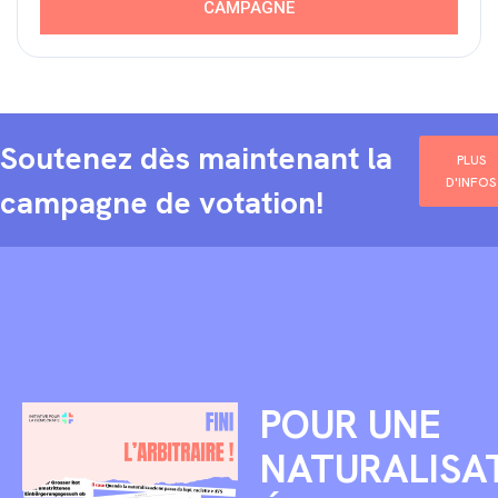
CAMPAGNE
Soutenez dès maintenant la
PLUS
D'INFOS
campagne de votation!
POUR UNE
NATURALISA