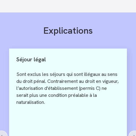
Explications
Peine privative de liberté de longue
durée
La notion de peine privative de liberté de longue
durée se rattache à celle de l’art. 62, al. 1, let. b
LEI. Selon la pratique du Tribunal fédéral, une
peine privative de liberté est considérée de
longue durée lorsqu’elle est supérieure à un an.
Plusieurs peines plus courtes ne sont pas
considérées de manière cumulative comme une
peine privative de liberté de longue durée. Quoi