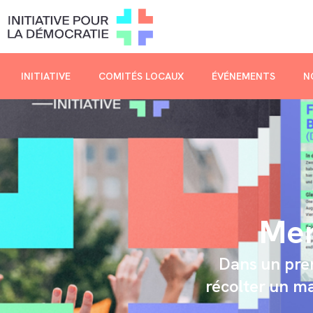
INITIATIVE
COMITÉS LOCAUX
ÉVÉNEMENTS
N
Mer
Dans un prem
récolter un ma