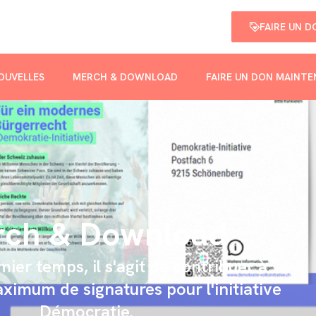
FAIRE UN 
OUVELLES
MERCH & DOWNLOAD
FAIRE UN DON MAINT
ch & Download
ier temps, il s'agit de contribuer à
ximum de signatures pour l'initiative
Démocratie.